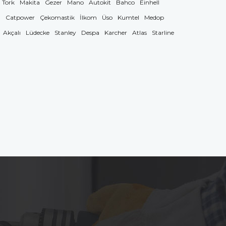
Tork
Makita
Gezer
Mano
Autokit
Bahco
Einhell
g
Catpower
Çekomastik
İlkom
Üso
Kumtel
Medop
Akçalı
Lüdecke
Stanley
Despa
Karcher
Atlas
Starline