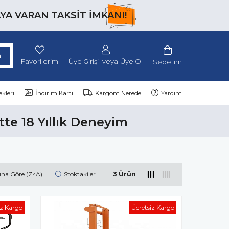
AYA VARAN TAKSİT İMKANI!
Favorilerim
Üye Girişi
Üye Ol
Sepetim
kleri
İndirim Kartı
Kargom Nerede
Yardım
tte 18 Yıllık Deneyim
ına Göre (Z<A)
Stoktakiler
3 Ürün
iz Kargo
Ücretsiz Kargo