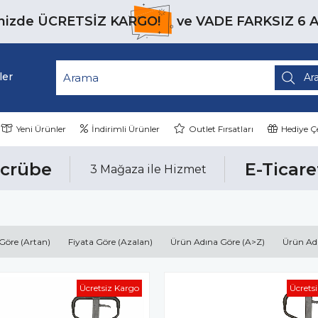
inizde
ÜCRETSİZ KARGO!
ve
VADE FARKSIZ 6 
ler
Yeni Ürünler
İndirimli Ürünler
Outlet Fırsatları
Hediye Çe
ecrübe
E-Ticare
3 Mağaza ile Hizmet
 Göre (Artan)
Fiyata Göre (Azalan)
Ürün Adına Göre (A>Z)
Ürün Ad
Ücretsiz Kargo
Ücrets