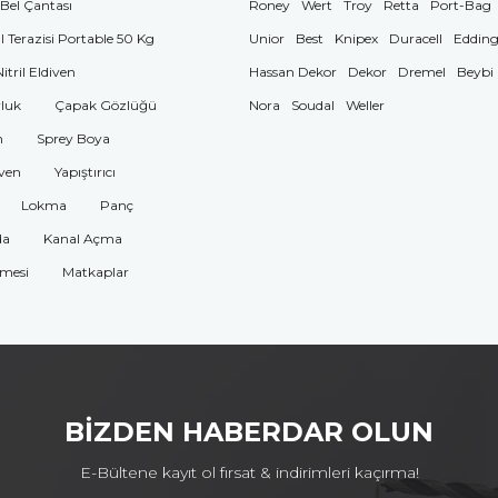
 Bel Çantası
Roney
Wert
Troy
Retta
Port-Bag
El Terazisi Portable 50 Kg
Unior
Best
Knipex
Duracell
Eddin
Nitril Eldiven
Hassan Dekor
Dekor
Dremel
Beybi
luk
Çapak Gözlüğü
Nora
Soudal
Weller
n
Sprey Boya
ven
Yapıştırıcı
Lokma
Panç
da
Kanal Açma
omesi
Matkaplar
BİZDEN HABERDAR OLUN
E-Bültene kayıt ol fırsat & indirimleri kaçırma!