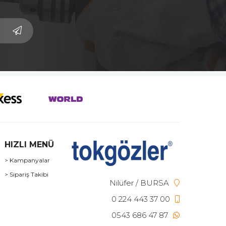
HIZLI MENÜ
> Kampanyalar
> Sipariş Takibi
Nilüfer / BURSA
0 224 443 37 00
0543 686 47 87