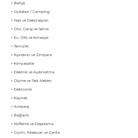
> Bahçe
> Outdoor / Camping
> Yapı ve Dekorasyon
> Oto, Garaj ve Servis
> Ev, Ofis ve Kırtasiye
> Temizlik
> Aşındırıcı ve Zımpara
> Kimyasallar
> Elektrik ve Aydınlatma
u
> Ölçme ve Test Aletleri
> Elektronik
> Kaynak
> Ambalaj
> Bağlantı
> İstifleme ve Depolama
> Giyim, Aksesuar ve Çanta