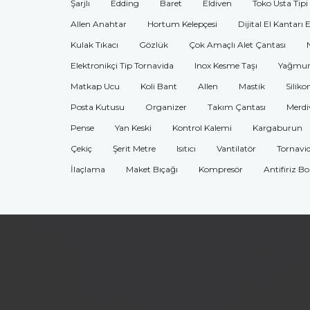
Şarjlı
Edding
Baret
Eldiven
Toko Usta Tipi
Allen Anahtar
Hortum Kelepçesi
Dijital El Kantarı 
Kulak Tıkacı
Gözlük
Çok Amaçlı Alet Çantası
Elektronikçi Tip Tornavida
Inox Kesme Taşı
Yağmur
Matkap Ucu
Koli Bant
Allen
Mastik
Siliko
Posta Kutusu
Organizer
Takım Çantası
Merdi
Pense
Yan Keski
Kontrol Kalemi
Kargaburun
Çekiç
Şerit Metre
Isıtıcı
Vantilatör
Tornavi
İlaçlama
Maket Bıçağı
Kompresör
Antifiriz B