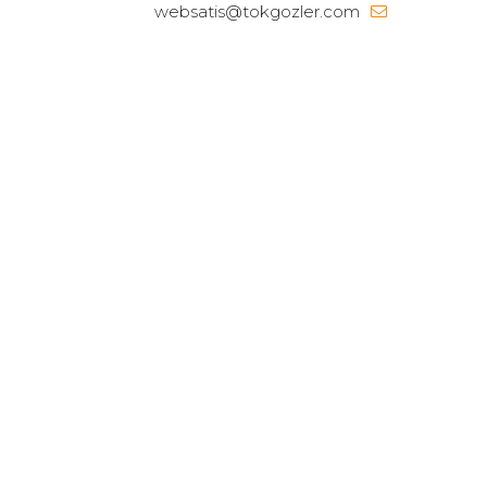
websatis@tokgozler.com