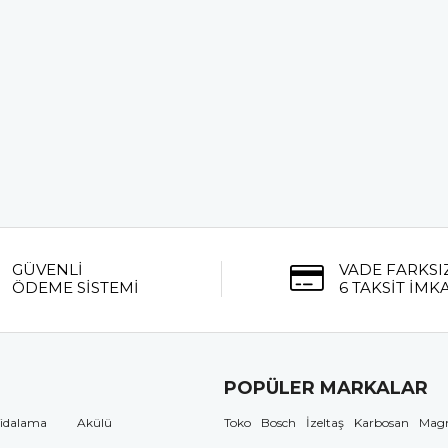
GÜVENLİ
VADE FARKSI
ÖDEME SİSTEMİ
6 TAKSİT İMK
POPÜLER MARKALAR
idalama
Akülü
Toko
Bosch
İzeltaş
Karbosan
Mag