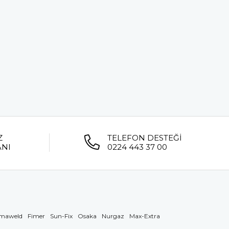
Z
TELEFON DESTEĞİ
ANI
0224 443 37 00
maweld
Fimer
Sun-Fix
Osaka
Nurgaz
Max-Extra