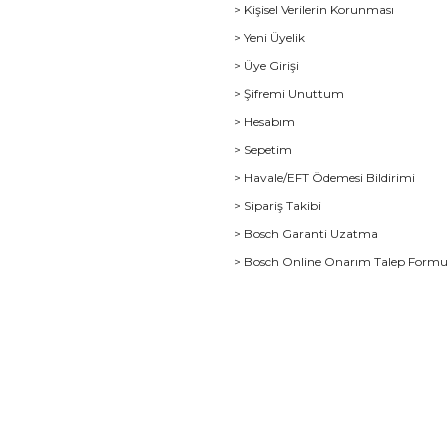
> Kişisel Verilerin Korunması
> Yeni Üyelik
> Üye Girişi
> Şifremi Unuttum
> Hesabım
> Sepetim
> Havale/EFT Ödemesi Bildirimi
> Sipariş Takibi
> Bosch Garanti Uzatma
> Bosch Online Onarım Talep Form