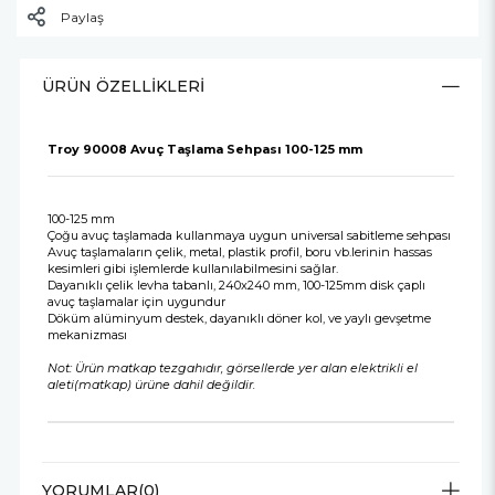
Paylaş
ÜRÜN ÖZELLIKLERI
Troy 90008 Avuç Taşlama Sehpası 100-125 mm
100-125 mm
Çoğu avuç taşlamada kullanmaya uygun universal sabitleme sehpası
Avuç taşlamaların çelik, metal, plastik profil, boru vb.lerinin hassas
kesimleri gibi işlemlerde kullanılabilmesini sağlar.
Dayanıklı çelik levha tabanlı, 240x240 mm, 100-125mm disk çaplı
avuç taşlamalar için uygundur
Döküm alüminyum destek, dayanıklı döner kol, ve yaylı gevşetme
mekanizması
Not: Ürün matkap tezgahıdır, görsellerde yer alan elektrikli el
aleti(matkap) ürüne dahil değildir.
YORUMLAR
(0)