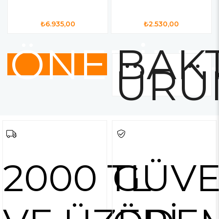
₺6.935,00
₺2.530,00
ÖNERİLE
BAKT
ÜRÜ
2000 TL
GÜVE