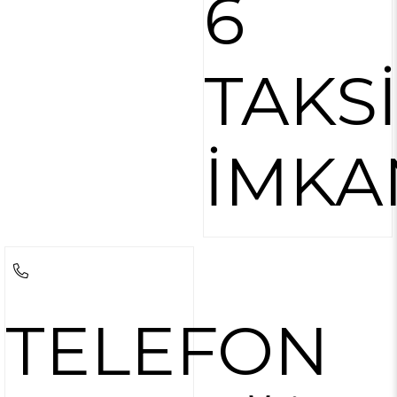
6
TAKS
İMKA
TELEFON