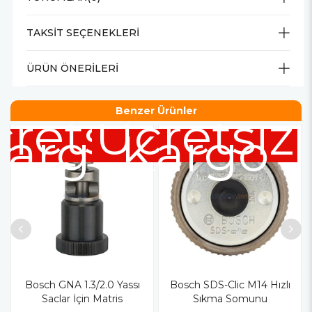
TAKSIT SEÇENEKLERI
ÜRÜN ÖNERILERI
Benzer Ürünler
retsiz
Ücretsiz
Kargo
Kargo
Bosch GNA 1.3/2.0 Yassı
Bosch SDS-Clic M14 Hızlı
Saclar İçin Matris
Sıkma Somunu