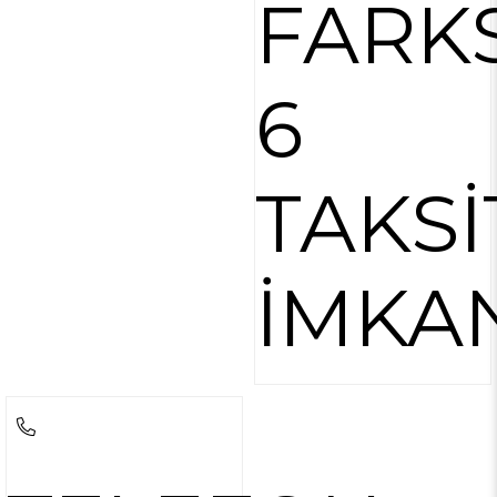
FARKS
6
TAKSİ
İMKA