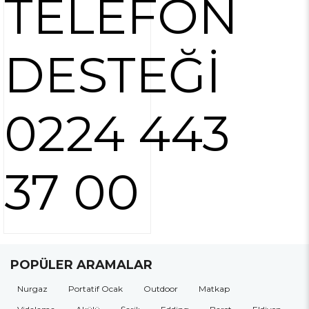
TELEFON
DESTEĞİ
0224 443
37 00
POPÜLER ARAMALAR
Nurgaz
Portatif Ocak
Outdoor
Matkap