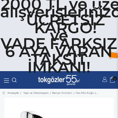
2000 TL ve üze
alışverişleriniz
ÜCRETSİZ
KARGO!
ve
VADE FARKSIZ
6 AYA VARAN
TAKSİT
İMKANI!
0
Üye Girişi
Üye Ol
Anasayfa
Yapı ve Dekorasyon
Banyo Ürünleri
Üso Mix Kuğu Lavabo Bataryası UB-0016