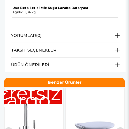
Uso Beta Serisi Mix Kuğu Lavabo Bataryası
Ağırlık : 1,04 kg
YORUMLAR
(0)
TAKSIT SEÇENEKLERI
ÜRÜN ÖNERILERI
Benzer Ürünler
cretsiz
Kargo