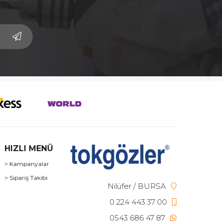
HIZLI MENÜ
> Kampanyalar
> Sipariş Takibi
Nilüfer / BURSA
0 224 443 37 00
0543 686 47 87