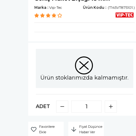
Marka
:
Vip-Tec
(T145VT875101.)
Ürün stoklarımızda kalmamıştır.
ADET
Favorilere
Fiyat Düşünce
Ekle
Haber Ver