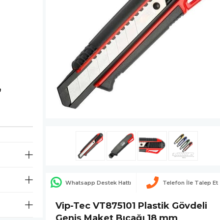
m
Whatsapp Destek Hattı
Telefon İle Talep Et
Vip-Tec VT875101 Plastik Gövdeli
Geniş Maket Bıçağı 18 mm