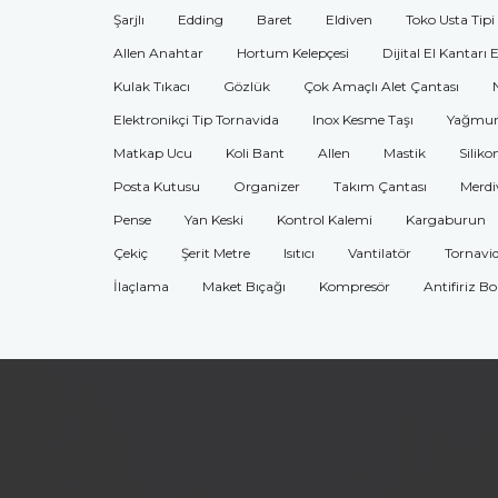
Şarjlı
Edding
Baret
Eldiven
Toko Usta Tipi
Allen Anahtar
Hortum Kelepçesi
Dijital El Kantarı 
Kulak Tıkacı
Gözlük
Çok Amaçlı Alet Çantası
Elektronikçi Tip Tornavida
Inox Kesme Taşı
Yağmur
Matkap Ucu
Koli Bant
Allen
Mastik
Siliko
Posta Kutusu
Organizer
Takım Çantası
Merdi
Pense
Yan Keski
Kontrol Kalemi
Kargaburun
Çekiç
Şerit Metre
Isıtıcı
Vantilatör
Tornavi
İlaçlama
Maket Bıçağı
Kompresör
Antifiriz B