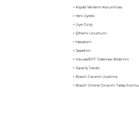
> Kişisel Verilerin Korunması
> Yeni Üyelik
> Üye Girişi
> Şifremi Unuttum
> Hesabım
> Sepetim
> Havale/EFT Ödemesi Bildirimi
> Sipariş Takibi
> Bosch Garanti Uzatma
> Bosch Online Onarım Talep Form