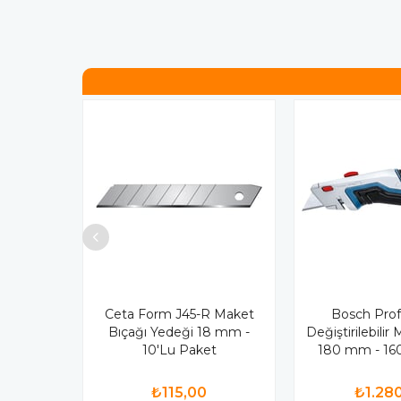
Ceta Form J45-R Maket
Bosch Prof
Bıçağı Yedeği 18 mm -
Değiştirilebilir
10'Lu Paket
180 mm - 1
₺115,00
₺1.28