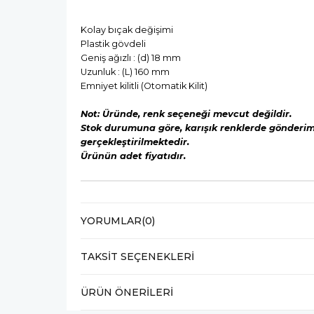
Kolay bıçak değişimi
Plastik gövdeli
Geniş ağızlı : (d) 18 mm
Uzunluk : (L) 160 mm
Emniyet kilitli (Otomatik Kilit)
Not: Üründe, renk seçeneği mevcut değildir.
Stok durumuna göre, karışık renklerde gönderi
gerçekleştirilmektedir.
Ürünün adet fiyatıdır.
YORUMLAR
(0)
TAKSIT SEÇENEKLERI
ÜRÜN ÖNERILERI