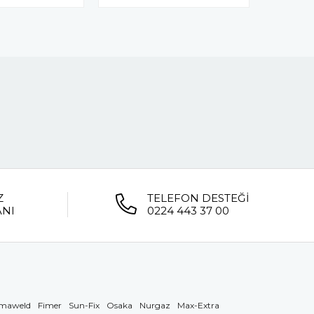
Z
TELEFON DESTEĞİ
ANI
0224 443 37 00
maweld
Fimer
Sun-Fix
Osaka
Nurgaz
Max-Extra