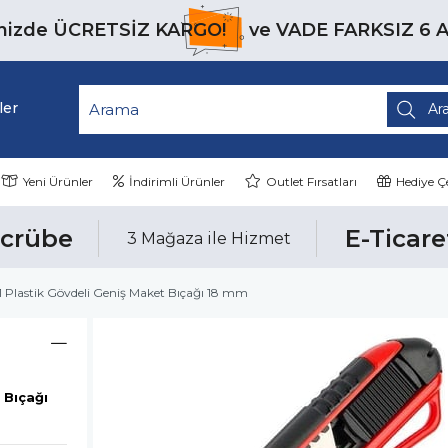
inizde
ÜCRETSİZ KARGO!
ve
VADE FARKSIZ 6 
ler
Yeni Ürünler
İndirimli Ürünler
Outlet Fırsatları
Hediye Çe
ecrübe
E-Ticare
3 Mağaza ile Hizmet
1 Plastik Gövdeli Geniş Maket Bıçağı 18 mm
 Bıçağı