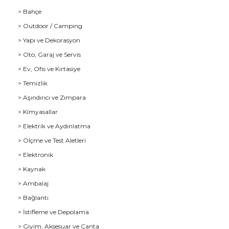
> Bahçe
> Outdoor / Camping
> Yapı ve Dekorasyon
> Oto, Garaj ve Servis
> Ev, Ofis ve Kırtasiye
> Temizlik
> Aşındırıcı ve Zımpara
> Kimyasallar
> Elektrik ve Aydınlatma
u
> Ölçme ve Test Aletleri
> Elektronik
> Kaynak
> Ambalaj
> Bağlantı
> İstifleme ve Depolama
> Giyim, Aksesuar ve Çanta