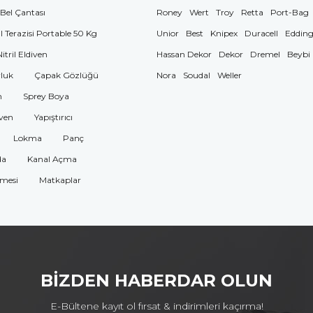
 Bel Çantası
Roney
Wert
Troy
Retta
Port-Bag
El Terazisi Portable 50 Kg
Unior
Best
Knipex
Duracell
Eddin
Nitril Eldiven
Hassan Dekor
Dekor
Dremel
Beybi
luk
Çapak Gözlüğü
Nora
Soudal
Weller
n
Sprey Boya
ven
Yapıştırıcı
Lokma
Panç
da
Kanal Açma
omesi
Matkaplar
BİZDEN HABERDAR OLUN
E-Bültene kayıt ol fırsat & indirimleri kaçırma!