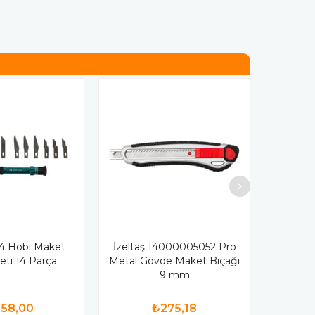
04 Hobi Maket
İzeltaş 14000005052 Pro
eti 14 Parça
Metal Gövde Maket Bıçağı
9 mm
58,00
₺275,18