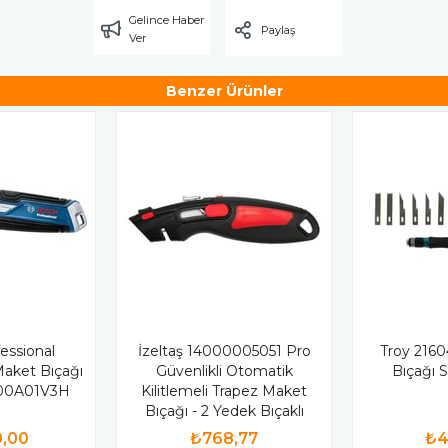
Gelince Haber
Paylaş
Ver
Benzer Ürünler
essional
İzeltaş 14000005051 Pro
Troy 216
 Maket Bıçağı
Güvenlikli Otomatik
Bıçağı S
600A01V3H
Kilitlemeli Trapez Maket
Bıçağı - 2 Yedek Bıçaklı
0,00
₺768,77
₺4