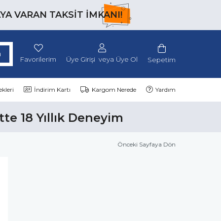
AYA VARAN TAKSİT İMKANI!
Favorilerim
Üye Girişi
Üye Ol
Sepetim
kleri
İndirim Kartı
Kargom Nerede
Yardım
tte 18 Yıllık Deneyim
Önceki Sayfaya Dön