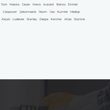
Tork
Makita
Gezer
Mano
Autokit
Bahco
Einhell
g
Catpower
Çekomastik
İlkom
Üso
Kumtel
Medop
Akçalı
Lüdecke
Stanley
Despa
Karcher
Atlas
Starline