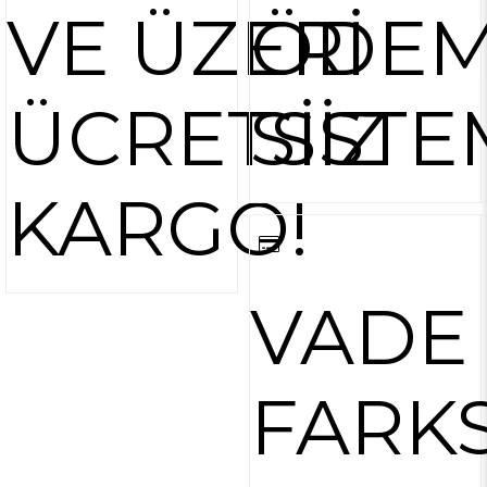
VE ÜZERİ
ÖDE
ÜCRETSİZ
SİSTE
KARGO!
VADE
FARKS