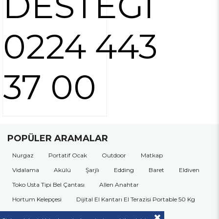
DESTEĞİ
0224 443
37 00
POPÜLER ARAMALAR
Nurgaz
Portatif Ocak
Outdoor
Matkap
Vidalama
Akülü
Şarjlı
Edding
Baret
Eldiven
Toko Usta Tipi Bel Çantası
Allen Anahtar
Hortum Kelepçesi
Dijital El Kantarı El Terazisi Portable 50 Kg
Kulak Tıkacı
Gözlük
Çok Amaçlı Alet Çantası