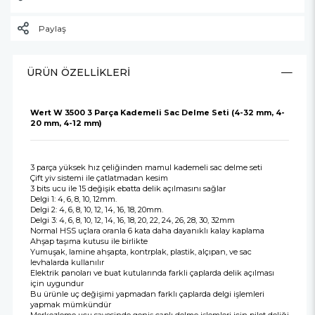
Paylaş
ÜRÜN ÖZELLIKLERI
Wert W 3500 3 Parça Kademeli Sac Delme Seti (4-32 mm, 4-
20 mm, 4-12 mm)
3 parça yüksek hız çeliğinden mamul kademeli sac delme seti
Çift yiv sistemi ile çatlatmadan kesim
3 bits ucu ile 15 değişik ebatta delik açılmasını sağlar
Delgi 1: 4, 6, 8, 10, 12mm.
Delgi 2: 4, 6, 8, 10, 12, 14, 16, 18, 20mm.
Delgi 3: 4, 6, 8, 10, 12, 14, 16, 18, 20, 22, 24, 26, 28, 30, 32mm
Normal HSS uçlara oranla 6 kata daha dayanıklı kalay kaplama
Ahşap taşıma kutusu ile birlikte
Yumuşak, lamine ahşapta, kontrplak, plastik, alçıpan, ve sac
levhalarda kullanılır
Elektrik panoları ve buat kutularında farkli çaplarda delik açılması
için uygundur
Bu ürünle uç değişimi yapmadan farklı çaplarda delgi işlemleri
yapmak mümkündür