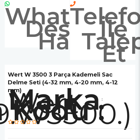
Whatsapp
Telef
Destek
İle
Hattı
Tale
Et
Wert W 3500 3 Parça Kademeli Sac
Delme Seti (4-32 mm, 4-20 mm, 4-12
Marka
Wert
mm)
9.W3500.)
: