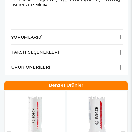
Merkezleme ucu sayesinde geniş çaplı delme işlemleri için pilot deliği
açmaya gerek kalmaz.
YORUMLAR
(0)
TAKSIT SEÇENEKLERI
ÜRÜN ÖNERILERI
Benzer Ürünler