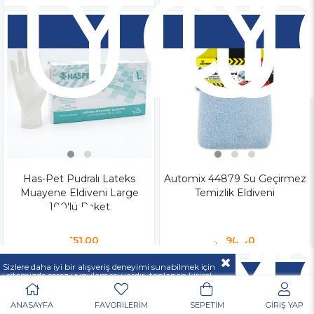
Yen
Y
Ür
Ü
iz
tsiz
Has-Pet Pudralı Lateks
Yen
Automix 44879 Su Geçirmez
Y
Muayene Eldiveni Large
Temizlik Eldiveni
o
rgo
Ür
Ü
100'lü Paket
₺351,00
₺190,00
Sizlere daha iyi bir alışveriş deneyimi sunabilmek için
sitemizde çerez uygulaması vardır, toplanan kişisel
verileriniz
KVKK & GİZLİLİK VE GÜVENLİK
açıklamamızda belirtilen amaçlar ve yöntemlerle
mevzuatına uygun olarak kullanılacaktır.
ANASAYFA
FAVORİLERİM
SEPETİM
GİRİŞ YAP