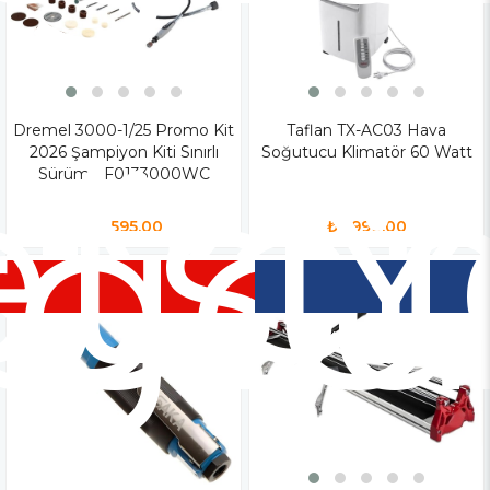
iz
tsiz
Dremel 3000-1/25 Promo Kit
Yen
Taflan TX-AC03 Hava
Y
2026 Şampiyon Kiti Sınırlı
Soğutucu Klimatör 60 Watt
o
rgo
Ür
Ü
Sürüm - F0133000WC
₺4.595,00
₺9.990,00