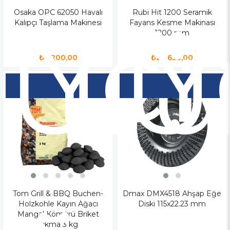
Osaka OPC 62050 Havalı
Yen
Rubi Hit 1200 Seramik
Y
Kalıpçı Taşlama Makinesi
Fayans Kesme Makinası
Ür
Ü
1200 mm
₺8.200,00
₺28.650,00
Tom Grill & BBQ Buchen-
Dmax DMX4518 Ahşap Eğe
Holzkohle Kayın Ağacı
Diski 115x22.23 mm
Mangal Kömürü Briket
Sıkma 3 kg