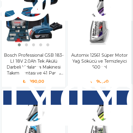
Bosch Professional GSB 183-
Yen
Automix 12561 Süper Motor
Y
LI 18V 2.0Ah Tek Akülü
Yağ Sökücü ve Temizleyici
Ür
Ü
Darbeli Vidalama Makinesi
500 ml
Takım Çantası ve 41 Parça
Aksesuar Seti - 06019K91K3
₺7.990,00
₺290,00