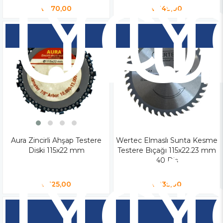
Yen
Y
Ür
Ü
₺270,00
₺349,00
Aura Zincirli Ahşap Testere
Yen
Wertec Elmaslı Sunta Kesme
Y
Diski 115x22 mm
Testere Bıçağı 115x22.23 mm
Ür
Ü
40 Diş
₺325,00
₺235,00