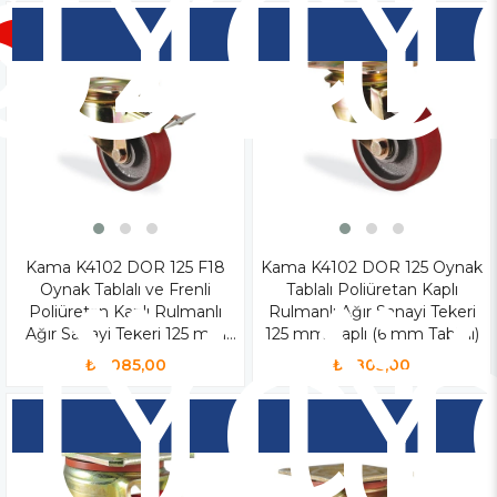
iz
Yen
Y
o
Ür
Ü
Kama K4102 DOR 125 F18
Yen
Kama K4102 DOR 125 Oynak
Y
Oynak Tablalı ve Frenli
Tablalı Poliüretan Kaplı
Ür
Ü
Poliüretan Kaplı Rulmanlı
Rulmanlı Ağır Sanayi Tekeri
Ağır Sanayi Tekeri 125 mm
125 mm Çaplı (6 mm Tablalı)
Çaplı (6 mm Tablalı)
₺2.085,00
₺1.805,00