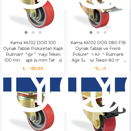
Kama K4102 DOR 100
Yen
Kama K4102 DOR 080 F18
Y
Oynak Tablalı Poliüretan Kaplı
Oynak Tablalı ve Frenli
Ür
Ü
Rulmanlı Ağır Sanayi Tekeri
Poliüretan Kaplı Rulmanlı
100 mm Çaplı (6 mm Tablalı)
Ağır Sanayi Tekeri 80 mm
Çaplı
₺1.450,00
₺915,00