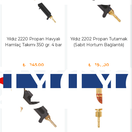
iz
Yıldız 2220 Propan Havyalı
Yen
Yıldız 2202 Propan Tutamak
Y
Hamlaç Takımı 350 gr. 4 bar
(Sabit Hortum Bağlantılı)
o
Ür
Ü
₺6.245,00
₺1.390,00