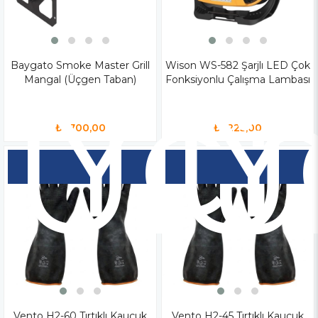
Baygato Smoke Master Grill
Yen
Wison WS-582 Şarjlı LED Çok
Y
Mangal (Üçgen Taban)
Fonksiyonlu Çalışma Lambası
Ür
Ü
₺1.700,00
₺1.225,00
Vento H2-60 Tırtıklı Kauçuk
Vento H2-45 Tırtıklı Kauçuk