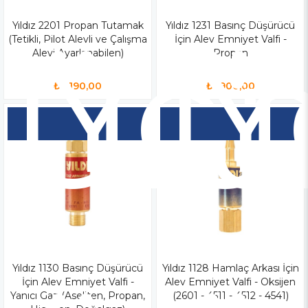
Yıldız 2201 Propan Tutamak
Yen
Yıldız 1231 Basınç Düşürücü
Y
(Tetikli, Pilot Alevli ve Çalışma
İçin Alev Emniyet Valfi -
Ür
Ü
Alevi Ayarlanabilen)
Propan
₺2.190,00
₺1.900,00
Yıldız 1130 Basınç Düşürücü
Yıldız 1128 Hamlaç Arkası İçin
İçin Alev Emniyet Valfi -
Alev Emniyet Valfi - Oksijen
Yanıcı Gaz (Aseliten, Propan,
(2601 - 4511 - 4512 - 4541)