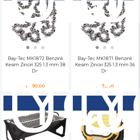
Bay-Tec MK1872 Benzinli
Yen
Bay-Tec MK1871 Benzinli
Y
Kesim Zinciri 325 1.3 mm 38
Kesim Zinciri 325 1.3 mm 36
Ür
Ü
Diş
Diş
₺490,00
₺475,00