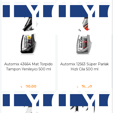
Yen
Y
Ür
Ü
Automix 43664 Mat Torpido
Yen
Automix 12563 Süper Parlak
Y
Tampon Yenileyici 500 ml
Hızlı Cila 500 ml
Ür
Ü
₺300,00
₺350,00