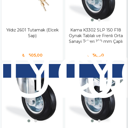
Yıldız 2601 Tutamak (Elcek
Yen
Kama K3302 SLP 150 F18
Y
Sap)
Oynak Tablalı ve Frenli Orta
Ür
Ü
Sanayi Tekeri 150 mm Çaplı
₺3.505,00
₺556,00