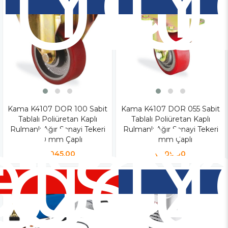
Ür
Ü
iz
tsiz
Kama K4107 DOR 100 Sabit
Yen
Kama K4107 DOR 055 Sabit
Y
Tablalı Poliüretan Kaplı
Tablalı Poliüretan Kaplı
o
rgo
Ür
Ü
Rulmanlı Ağır Sanayi Tekeri
Rulmanlı Ağır Sanayi Tekeri
100 mm Çaplı
55 mm Çaplı
₺1.045,00
₺509,00