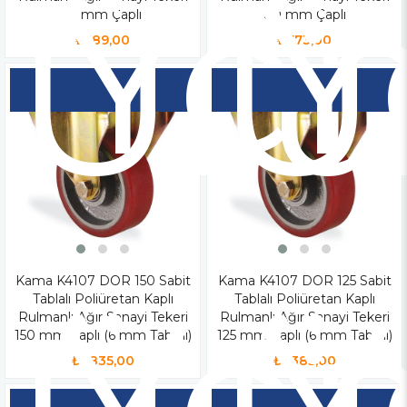
Yen
Y
Ür
Ü
55 mm Çaplı
80 mm Çaplı
₺589,00
₺773,00
Kama K4107 DOR 150 Sabit
Yen
Kama K4107 DOR 125 Sabit
Y
Tablalı Poliüretan Kaplı
Tablalı Poliüretan Kaplı
Rulmanlı Ağır Sanayi Tekeri
Rulmanlı Ağır Sanayi Tekeri
150 mm Çaplı (6 mm Tablalı)
125 mm Çaplı (6 mm Tablalı)
₺1.835,00
₺1.385,00