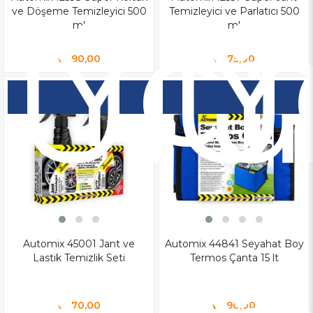
Yen
Y
ve Döşeme Temizleyici 500
Temizleyici ve Parlatıcı 500
Ür
Ü
ml
ml
₺290,00
₺275,00
Automix 45001 Jant ve
Automix 44841 Seyahat Boy
Lastik Temizlik Seti
Termos Çanta 15 lt
₺470,00
₺490,00