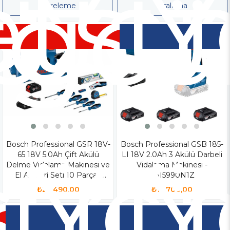
iz
tsiz
Yen
Y
o
rgo
Ür
Ü
Filtreleme
Sıralama
iz
Bosch Professional GSR 18V-
Yen
Bosch Professional GSB 185-
Y
65 18V 5.0Ah Çift Akülü
LI 18V 2.0Ah 3 Akülü Darbeli
o
Ür
Ü
Delme Vidalama Makinesi ve
Vidalama Makinesi -
El Aletleri Seti 10 Parça -
0615990N1Z
20615A5007K
₺23.490,00
₺16.700,00