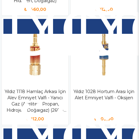
Yen
Y
Ür
Ü
Hidrojen, Doğalgaz)
₺1.460,00
₺912,00
Yıldız 1118 Hamlaç Arkası İçin
Yen
Yıldız 1028 Hortum Arası İçin
Y
Alev Emniyet Valfi - Yanıcı
Alet Emniyet Valfi - Oksijen
Gaz (Aseliten, Propan,
Hidrojen, Doğalgaz) (2601-
4511 - 4512 - 4541)
₺912,00
₺803,00