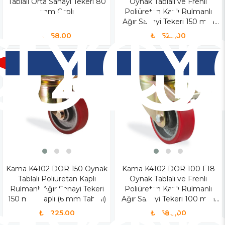
iz
Yen
Y
Tablalı Orta Sanayi Tekeri 80
Oynak Tablalı ve Frenli
o
Ür
Ü
mm Çaplı
Poliüretan Kaplı Rulmanlı
Ağır Sanayi Tekeri 150 mm
Çaplı (6 mm Tablalı)
₺158,00
₺2.525,00
Kama K4102 DOR 150 Oynak
Kama K4102 DOR 100 F18
Tablalı Poliüretan Kaplı
Oynak Tablalı ve Frenli
Rulmanlı Ağır Sanayi Tekeri
Poliüretan Kaplı Rulmanlı
150 mm Çaplı (6 mm Tablalı)
Ağır Sanayi Tekeri 100 mm
Çaplı (6 mm Tablalı)
₺2.225,00
₺1.680,00