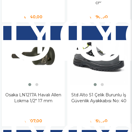
Yen
Y
Ür
Ü
cm
₺240,00
₺690,00
Osaka LN1217A Havalı Allen
Std Alto S1 Çelik Burunlu İş
Lokma 1/2" 17 mm
Güvenlik Ayakkabısı No: 40
₺507,00
₺569,00