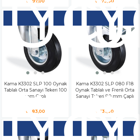
Yen
Y
Ür
Ü
₺397,00
₺373,00
Kama K3302 SLP 100 Oynak
Yen
Kama K3302 SLP 080 F18
Y
Tablalı Orta Sanayi Tekeri 100
Oynak Tablalı ve Frenli Orta
Ür
Ü
mm Çaplı
Sanayi Tekeri 80 mm Çaplı
₺283,00
₺331,00