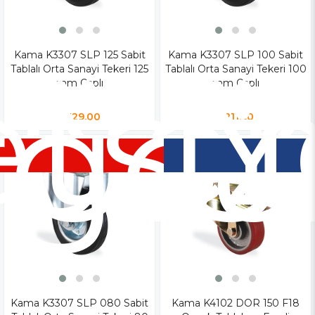
tsiz
Kama K3307 SLP 125 Sabit
Yen
Kama K3307 SLP 100 Sabit
Y
Tablalı Orta Sanayi Tekeri 125
Tablalı Orta Sanayi Tekeri 100
rgo
Ür
Ü
mm Çaplı
mm Çaplı
₺329,00
₺211,50
Kama K3307 SLP 080 Sabit
Kama K4102 DOR 150 F18