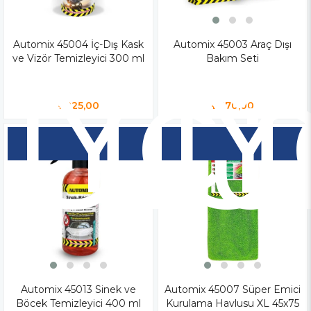
Automix 45004 İç-Dış Kask
Yen
Automix 45003 Araç Dışı
Y
ve Vizör Temizleyici 300 ml
Bakım Seti
Ür
Ü
₺225,00
₺470,00
Automix 45013 Sinek ve
Automix 45007 Süper Emici
Böcek Temizleyici 400 ml
Kurulama Havlusu XL 45x75