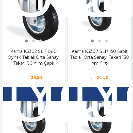
Kama K3302 SLP 080
Yen
Kama K3307 SLP 150 Sabit
Y
Oynak Tablalı Orta Sanayi
Tablalı Orta Sanayi Tekeri 150
Ür
Ü
Tekeri 80 mm Çaplı
mm Çaplı
₺235,50
₺426,00