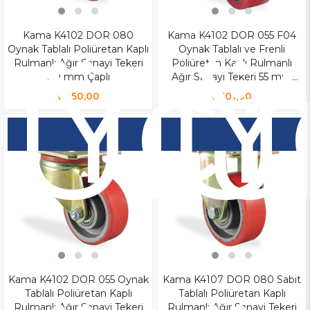
Kama K4102 DOR 080
Yen
Kama K4102 DOR 055 F04
Y
Oynak Tablalı Poliüretan Kaplı
Oynak Tablalı ve Frenli
Ür
Ü
Rulmanlı Ağır Sanayi Tekeri
Poliüretan Kaplı Rulmanlı
80 mm Çaplı
Ağır Sanayi Tekeri 55 mm
Çaplı
₺850,00
₺601,00
Kama K4102 DOR 055 Oynak
Kama K4107 DOR 080 Sabit
Tablalı Poliüretan Kaplı
Tablalı Poliüretan Kaplı
Rulmanlı Ağır Sanayi Tekeri
Rulmanlı Ağır Sanayi Tekeri