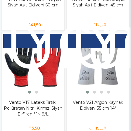
Yen
Y
Siyah Asit Eldiveni 60 cm
Siyah Asit Eldiveni 45 cm
Ür
Ü
₺241,50
₺212,00
Vento V17 Lateks Tırtıklı
Vento V21 Argon Kaynak
Poliüretan Nitril Kırmızı Siyah
Eldiveni 35 cm 14"
Eldiven No: 9/L
₺53,50
₺419,00