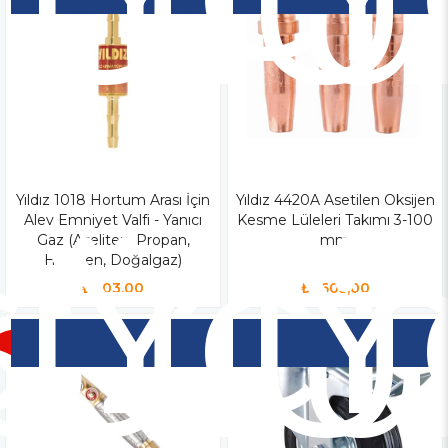
Ür
Ü
iz
Yıldız 1018 Hortum Arası İçin
Yen
Yıldız 4420A Asetilen Oksijen
Y
Alev Emniyet Valfi - Yanıcı
Kesme Lüleleri Takımı 3-100
o
Ür
Ü
Gaz (Aseliten, Propan,
mm
Hidrojen, Doğalgaz)
₺803,00
₺1.605,00