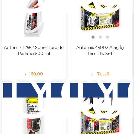
Automix 12562 Süper Torpido
Yen
Automix 45002 Araç İçi
Y
Parlatıcı 500 ml
Temizlik Seti
Ür
Ü
₺360,00
₺470,00