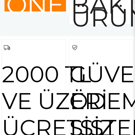
ÖNERİLE
BAKT
ÜRÜ
2000 TL
GÜVE
VE ÜZERİ
ÖDE
ÜCRETSİZ
SİSTE