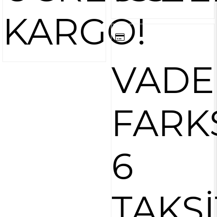
KARGO!
VADE
FARK
6
TAKSİ