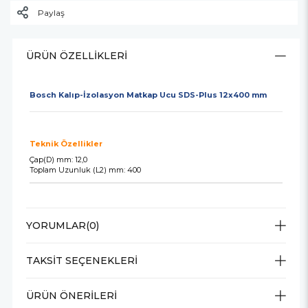
Paylaş
ÜRÜN ÖZELLIKLERI
Bosch Kalıp-İzolasyon Matkap Ucu SDS-Plus 12x400 mm
Teknik Özellikler
Çap(D) mm: 12,0
Toplam Uzunluk (L2) mm: 400
YORUMLAR
(0)
TAKSIT SEÇENEKLERI
ÜRÜN ÖNERILERI