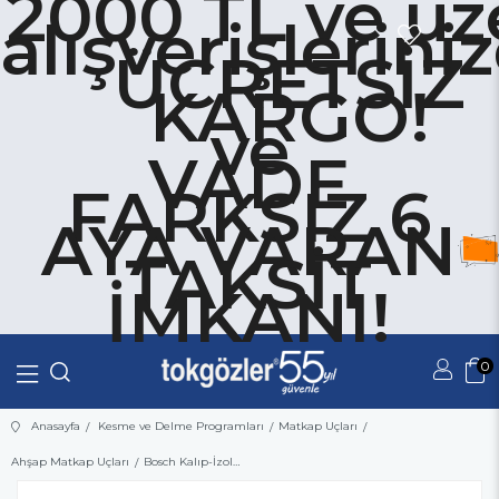
2000 TL ve üz
alışverişlerini
ÜCRETSİZ
KARGO!
ve
VADE
FARKSIZ 6
AYA VARAN
TAKSİT
İMKANI!
0
Üye Girişi
Üye Ol
Anasayfa
Kesme ve Delme Programları
Matkap Uçları
Ahşap Matkap Uçları
Bosch Kalıp-İzolasyon Matkap Ucu SDS-Plus 12x400 mm