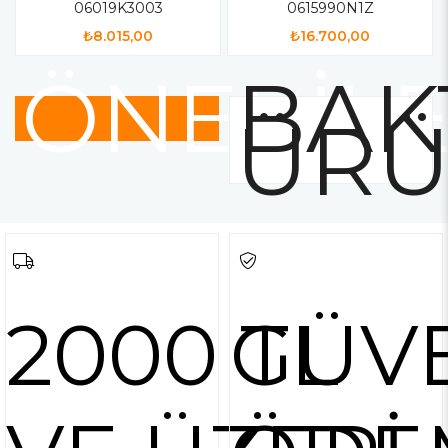
06019K3003
0615990N1Z
₺8.015,00
₺16.700,00
ÖNERİL
BAK
ÜRÜ
2000 TL
GÜV