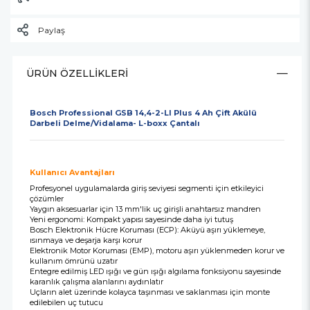
Paylaş
ÜRÜN ÖZELLIKLERI
Bosch Professional GSB 14,4-2-LI Plus 4 Ah Çift Akülü
Darbeli Delme/Vidalama- L-boxx Çantalı
Kullanıcı Avantajları
Profesyonel uygulamalarda giriş seviyesi segmenti için etkileyici
çözümler
Yaygın aksesuarlar için 13 mm'lik uç girişli anahtarsız mandren
Yeni ergonomi: Kompakt yapısı sayesinde daha iyi tutuş
Bosch Elektronik Hücre Koruması (ECP): Aküyü aşırı yüklemeye,
ısınmaya ve deşarja karşı korur
Elektronik Motor Koruması (EMP), motoru aşırı yüklenmeden korur ve
kullanım ömrünü uzatır
Entegre edilmiş LED ışığı ve gün ışığı algılama fonksiyonu sayesinde
karanlık çalışma alanlarını aydınlatır
Uçların alet üzerinde kolayca taşınması ve saklanması için monte
edilebilen uç tutucu