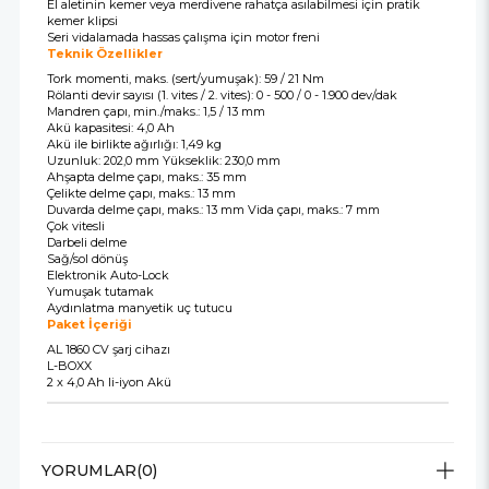
El aletinin kemer veya merdivene rahatça asılabilmesi için pratik
kemer klipsi
Seri vidalamada hassas çalışma için motor freni
Teknik Özellikler
Tork momenti, maks. (sert/yumuşak): 59 / 21 Nm
Rölanti devir sayısı (1. vites / 2. vites): 0 - 500 / 0 - 1.900 dev/dak
Mandren çapı, min./maks.: 1,5 / 13 mm
Akü kapasitesi: 4,0 Ah
Akü ile birlikte ağırlığı: 1,49 kg
Uzunluk: 202,0 mm Yükseklik: 230,0 mm
Ahşapta delme çapı, maks.: 35 mm
Çelikte delme çapı, maks.: 13 mm
Duvarda delme çapı, maks.: 13 mm Vida çapı, maks.: 7 mm
Çok vitesli
Darbeli delme
Sağ/sol dönüş
Elektronik Auto-Lock
Yumuşak tutamak
Aydınlatma manyetik uç tutucu
Paket İçeriği
AL 1860 CV şarj cihazı
L-BOXX
2 x 4,0 Ah li-iyon Akü
YORUMLAR
(0)