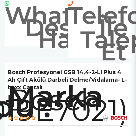
Whatsapp
Telef
Destek
İle
Hattı
Tale
Et
Bosch Profesyonel GSB 14,4-2-LI Plus 4
Ah Çift Akülü Darbeli Delme/Vidalama- L-
Marka
Bosch
boxx Çantalı
19E7021)
: