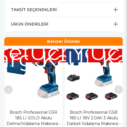
TAKSIT SEÇENEKLERI
ÜRÜN ÖNERILERI
retsiz
Ücretsiz
Yeni
Ücr
Benzer Ürünler
argo
Kargo
Ürün
K
Bosch Professional GSR
Bosch Professional GSB
185 LI SOLO Akülü
185-LI 18V 2.0Ah 3 Akülü
Delme/Vidalama Makinesi -
Darbeli Vidalama Makinesi -