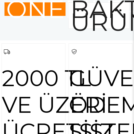
ÖNERİLE
BAKT
ÜRÜ
2000 TL
GÜVE
VE ÜZERİ
ÖDE
ÜCRETSİZ
SİSTE