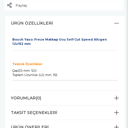
Paylaş
ÜRÜN ÖZELLIKLERI
Bosch Yassı Freze Matkap Ucu Self Cut Speed Altıgen
12x152 mm
Teknik Özellikler
Çap(D) mm: 12,0
Toplam Uzunluk (L2) mm: 152
YORUMLAR
(0)
TAKSIT SEÇENEKLERI
ÜRÜN ÖNERILERI