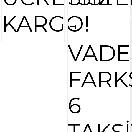
KARGO!
VADE
FARK
6
TAKSİ