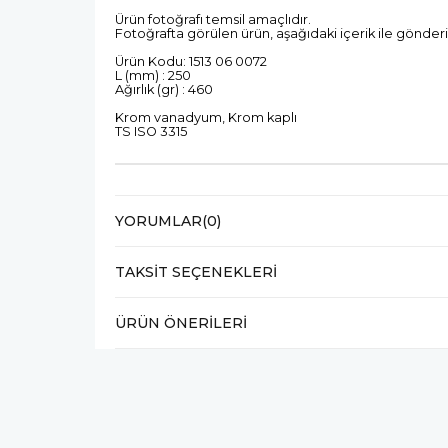
Ürün fotoğrafı temsil amaçlıdır.
Fotoğrafta görülen ürün, aşağıdaki içerik ile gönderi
Ürün Kodu: 1513 06 0072
L (mm) : 250
Ağırlık (gr) : 460
Krom vanadyum, Krom kaplı
TS ISO 3315
YORUMLAR
(0)
TAKSIT SEÇENEKLERI
ÜRÜN ÖNERILERI