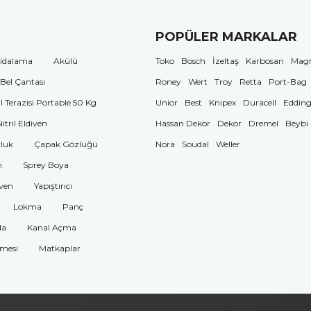
POPÜLER MARKALAR
idalama
Akülü
Toko
Bosch
İzeltaş
Karbosan
Mag
 Bel Çantası
Roney
Wert
Troy
Retta
Port-Bag
El Terazisi Portable 50 Kg
Unior
Best
Knipex
Duracell
Eddin
Nitril Eldiven
Hassan Dekor
Dekor
Dremel
Beybi
luk
Çapak Gözlüğü
Nora
Soudal
Weller
n
Sprey Boya
ven
Yapıştırıcı
Lokma
Panç
da
Kanal Açma
omesi
Matkaplar