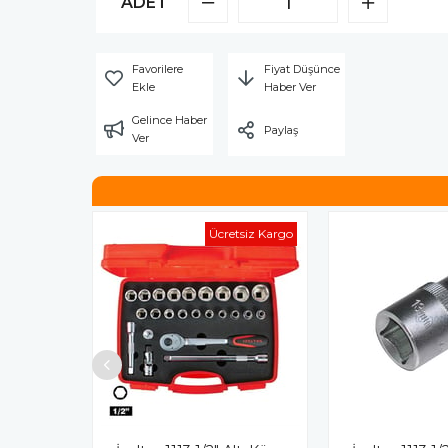
ADET
Favorilere
Fiyat Düşünce
Ekle
Haber Ver
Gelince Haber
Paylaş
Ver
Ücretsiz Kargo