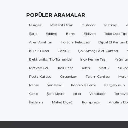
POPÜLER ARAMALAR
Nurgaz
Portatif Ocak
Outdoor
Matkap
V
Şarjlı
Edding
Baret
Eldiven
Toko Usta Tipi
Allen Anahtar
Hortum Kelepçesi
Dijital El Kantarı 
Kulak Tıkacı
Gözlük
Çok Amaçlı Alet Çantası
Elektronikçi Tip Tornavida
Inox Kesme Taşı
Yağmur
Matkap Ucu
Koli Bant
Allen
Mastik
Siliko
Posta Kutusu
Organizer
Takım Çantası
Merdi
Pense
Yan Keski
Kontrol Kalemi
Kargaburun
Çekiç
Şerit Metre
Isıtıcı
Vantilatör
Tornavi
İlaçlama
Maket Bıçağı
Kompresör
Antifiriz B