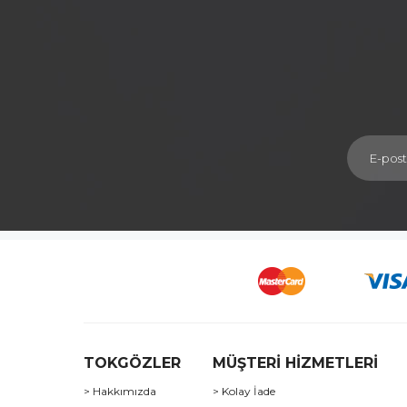
TOKGÖZLER
MÜŞTERİ HİZMETLERİ
> Hakkımızda
> Kolay İade