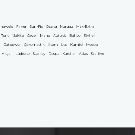
maweld
Fimer
Sun-Fix
Osaka
Nurgaz
Max-Extra
Tork
Makita
Gezer
Mano
Autokit
Bahco
Einhell
g
Catpower
Çekomastik
İlkom
Üso
Kumtel
Medop
Akçalı
Lüdecke
Stanley
Despa
Karcher
Atlas
Starline