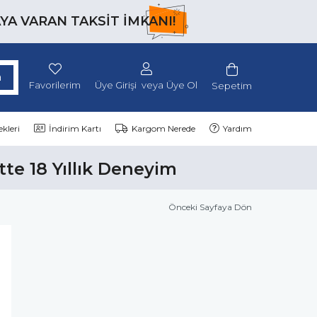
AYA VARAN TAKSİT İMKANI!
Favorilerim
Üye Girişi
Üye Ol
Sepetim
kleri
İndirim Kartı
Kargom Nerede
Yardım
tte 18 Yıllık Deneyim
Önceki Sayfaya Dön