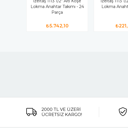
İzeltaş 1113 1/2" Altı Köşe
İzeltaş 1113 1/
Lokma Anahtar Takımı - 24
Lokma Anah
Parça
₺5.742,10
₺221
2000 TL VE ÜZERİ
ÜCRETSİZ KARGO!