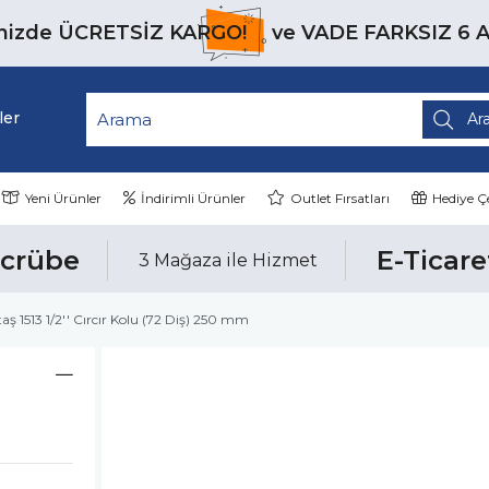
inizde
ÜCRETSİZ KARGO!
ve
VADE FARKSIZ 6 
ler
Yeni Ürünler
İndirimli Ürünler
Outlet Fırsatları
Hediye Çe
ecrübe
E-Ticare
3 Mağaza ile Hizmet
taş 1513 1/2'' Cırcır Kolu (72 Diş) 250 mm