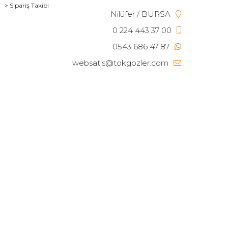
> Sipariş Takibi
Nilüfer / BURSA
0 224 443 37 00
0543 686 47 87
websatis@tokgozler.com