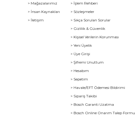
> Mağazalarımız
> İşlem Rehberi
> İnsan Kaynakları
> Sözleşmeler
> İletişim
> Sıkça Sorulan Sorular
> Gizlilik & Güvenlik
> Kişisel Verilerin Korunması
> Yeni Üyelik
> Üye Girişi
> Şifremi Unuttum
> Hesabım
> Sepetim
> Havale/EFT Ödemesi Bildirimi
> Sipariş Takibi
> Bosch Garanti Uzatma
> Bosch Online Onarım Talep Form