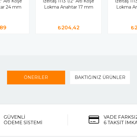
2" Altı Köşe
İzeltaş 1113 1/2" Altı Köşe
İzeltaş 111
tar 24 mm
Lokma Anahtar 17 mm
Lokma An
,89
₺204,42
₺2
ÖNERİLER
BAKTIĞINIZ ÜRÜNLER
GÜVENLİ
VADE FARKSI
ÖDEME SİSTEMİ
6 TAKSİT İMK