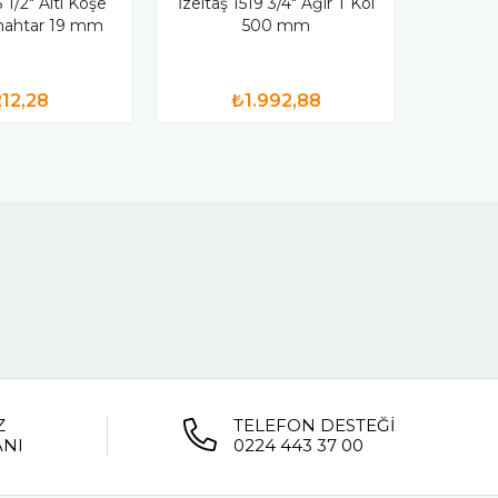
3 1/2" Altı Köşe
İzeltaş 1519 3/4" Ağır T Kol
ahtar 19 mm
500 mm
12,28
₺1.992,88
Z
TELEFON DESTEĞİ
ANI
0224 443 37 00