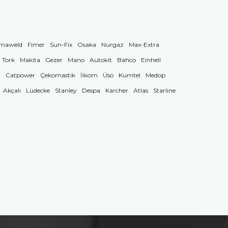
maweld
Fimer
Sun-Fix
Osaka
Nurgaz
Max-Extra
Tork
Makita
Gezer
Mano
Autokit
Bahco
Einhell
g
Catpower
Çekomastik
İlkom
Üso
Kumtel
Medop
Akçalı
Lüdecke
Stanley
Despa
Karcher
Atlas
Starline