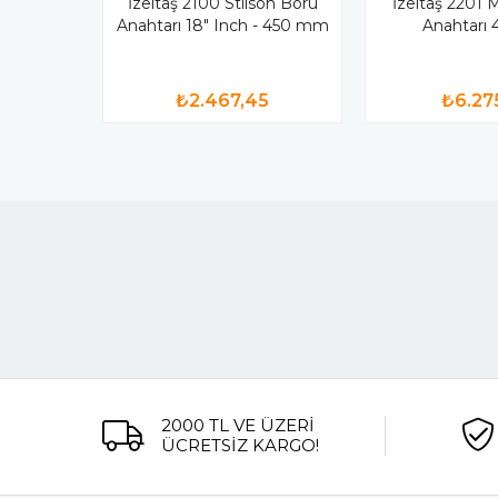
İzeltaş 2100 Stilson Boru
İzeltaş 2201 
Anahtarı 18" Inch - 450 mm
Anahtarı 4
₺2.467,45
₺6.27
2000 TL VE ÜZERİ
ÜCRETSİZ KARGO!