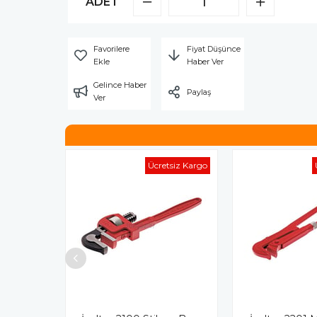
ADET
Favorilere
Fiyat Düşünce
Ekle
Haber Ver
Gelince Haber
Paylaş
Ver
Ücretsiz Kargo