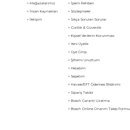
> Mağazalarımız
> İşlem Rehberi
> İnsan Kaynakları
> Sözleşmeler
> İletişim
> Sıkça Sorulan Sorular
> Gizlilik & Güvenlik
> Kişisel Verilerin Korunması
> Yeni Üyelik
> Üye Girişi
> Şifremi Unuttum
> Hesabım
> Sepetim
> Havale/EFT Ödemesi Bildirimi
> Sipariş Takibi
> Bosch Garanti Uzatma
> Bosch Online Onarım Talep Form