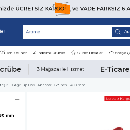
inizde
ÜCRETSİZ KARGO!
ve
VADE FARKSIZ 6 
ler
Yeni Ürünler
İndirimli Ürünler
Outlet Fırsatları
Hediye Çe
ecrübe
E-Ticare
3 Mağaza ile Hizmet
ltaş 2110 Ağır Tip Boru Anahtarı 18'' Inch - 450 mm
Ücretsiz Karg
 450 mm