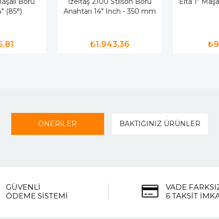
Maşalı Boru
İzeltaş 2100 Stilson Boru
Elta 1" Maşa
" (85°)
Anahtarı 14" Inch - 350 mm
5,81
₺1.943,36
₺9
ÖNERİLER
BAKTIĞINIZ ÜRÜNLER
GÜVENLİ
VADE FARKSI
ÖDEME SİSTEMİ
6 TAKSİT İMK