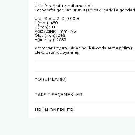
Ürün fotoğrafı temsil amaçlıdır.
Fotoğrafta görülen ürün, aşağıdaki içerik ile gönderi
Ürün Kodu: 2110 10 0018
L (mm) : 450
L (inch) : 18"
Ağız Açıklığı (mm) : 75
Ölçü (inch) : 2 1/2
Ağırlık (gr) : 2685
Krom vanadyum, Dişler indüksiyonda sertleştirilmiş,
Elektrostatik boyanmış
YORUMLAR
(0)
TAKSIT SEÇENEKLERI
ÜRÜN ÖNERILERI