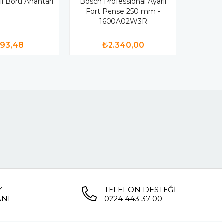
lı Boru Anahtarı
Bosch Professional Ayarlı
Fort Pense 250 mm -
1600A02W3R
93,48
₺2.340,00
Z
TELEFON DESTEĞİ
ANI
0224 443 37 00