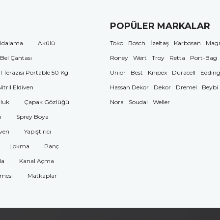
POPÜLER MARKALAR
idalama
Akülü
Toko
Bosch
İzeltaş
Karbosan
Mag
 Bel Çantası
Roney
Wert
Troy
Retta
Port-Bag
El Terazisi Portable 50 Kg
Unior
Best
Knipex
Duracell
Eddin
Nitril Eldiven
Hassan Dekor
Dekor
Dremel
Beybi
luk
Çapak Gözlüğü
Nora
Soudal
Weller
n
Sprey Boya
ven
Yapıştırıcı
Lokma
Panç
da
Kanal Açma
omesi
Matkaplar