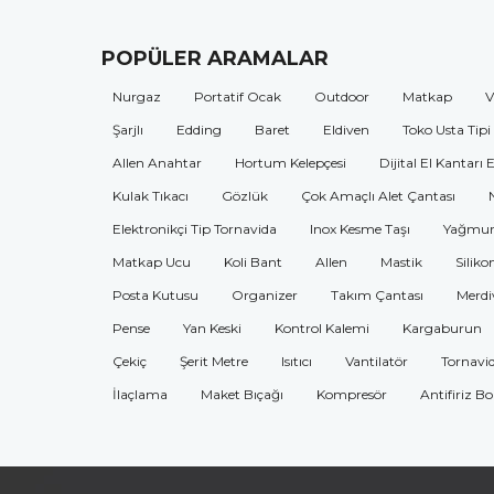
POPÜLER ARAMALAR
Nurgaz
Portatif Ocak
Outdoor
Matkap
V
Şarjlı
Edding
Baret
Eldiven
Toko Usta Tipi
Allen Anahtar
Hortum Kelepçesi
Dijital El Kantarı 
Kulak Tıkacı
Gözlük
Çok Amaçlı Alet Çantası
Elektronikçi Tip Tornavida
Inox Kesme Taşı
Yağmur
Matkap Ucu
Koli Bant
Allen
Mastik
Siliko
Posta Kutusu
Organizer
Takım Çantası
Merdi
Pense
Yan Keski
Kontrol Kalemi
Kargaburun
Çekiç
Şerit Metre
Isıtıcı
Vantilatör
Tornavi
İlaçlama
Maket Bıçağı
Kompresör
Antifiriz B