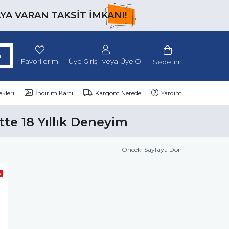
AYA VARAN TAKSİT İMKANI!
Favorilerim
Üye Girişi
Üye Ol
Sepetim
kleri
İndirim Kartı
Kargom Nerede
Yardım
tte 18 Yıllık Deneyim
Önceki Sayfaya Dön
o