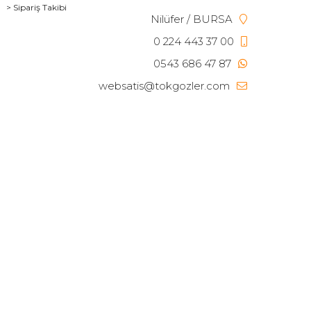
> Sipariş Takibi
Nilüfer / BURSA
0 224 443 37 00
0543 686 47 87
websatis@tokgozler.com