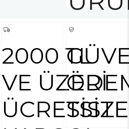
ÜRÜ
2000 TL
GÜVE
VE ÜZERİ
ÖDE
ÜCRETSİZ
SİST