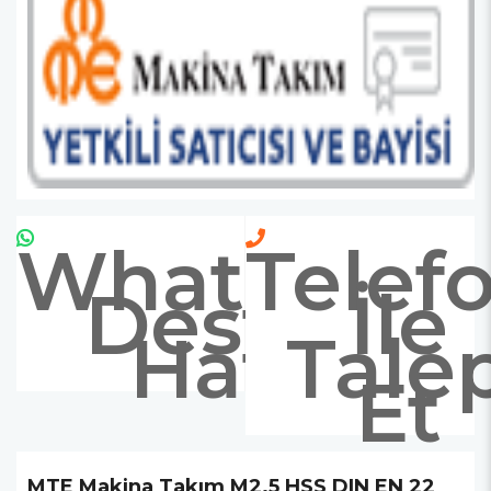
Whatsapp
Telef
Destek
İle
Hattı
Tale
Et
MTE Makina Takım M2.5 HSS DIN EN 22