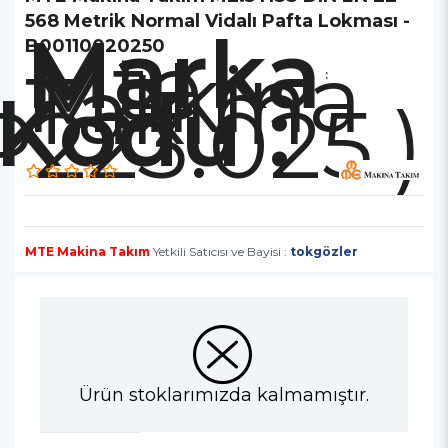
568 Metrik Normal Vidalı Pafta Lokması -
Marka
Mte
B00110020250
Makina
Takım
:
P223.025.)
MTE Makina Takım
Yetkili Satıcısı ve Bayisi :
tokgözler
Ürün stoklarımızda kalmamıştır.