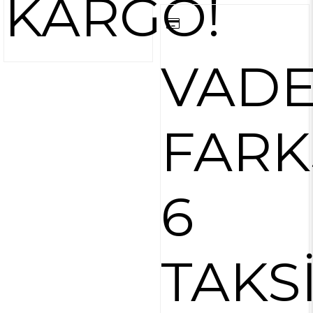
KARGO!
VAD
FARK
6
TAKS