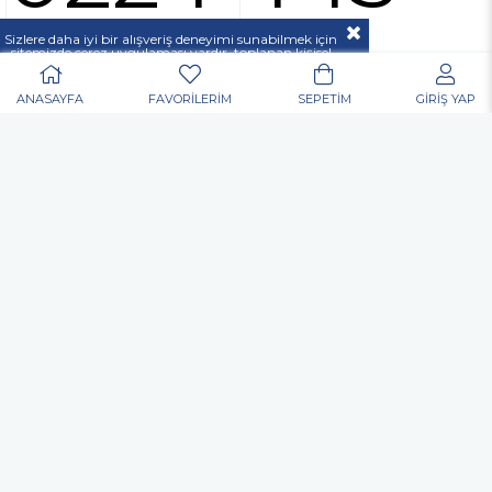
37 00
Sizlere daha iyi bir alışveriş deneyimi sunabilmek için
sitemizde çerez uygulaması vardır, toplanan kişisel
verileriniz
KVKK & GİZLİLİK VE GÜVENLİK
açıklamamızda belirtilen amaçlar ve yöntemlerle
mevzuatına uygun olarak kullanılacaktır.
ANASAYFA
FAVORİLERİM
SEPETİM
GİRİŞ YAP
POPÜLER ARAMALAR
Nurgaz
Portatif Ocak
Outdoor
Matkap
Vidalama
Akülü
Şarjlı
Edding
Baret
Eldiven
Toko Usta Tipi Bel Çantası
Allen Anahtar
Hortum Kelepçesi
Dijital El Kantarı El Terazisi Portable 50 Kg
Kulak Tıkacı
Gözlük
Çok Amaçlı Alet Çantası
Nitril Eldiven
Elektronikçi Tip Tornavida
Inox Kesme Taşı
Yağmurluk
Çapak Gözlüğü
Matkap Ucu
Koli Bant
Allen
Mastik
Silikon
Sprey Boya
Posta Kutusu