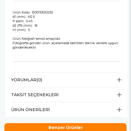
Ürün Kodu : B00110020250
d1 (mm) : M2.5
P adım : 0.45
d2 (f9) (mm) : 16
h1 (mm) : 5
Ürün fotoğrafı temsil amaçlıdır.
Fotoğrafta görülen ürün, açıklamada belirtilen teknik verilere uygun
gönderilecektir.
YORUMLAR
(0)
TAKSIT SEÇENEKLERI
ÜRÜN ÖNERILERI
Benzer Ürünler